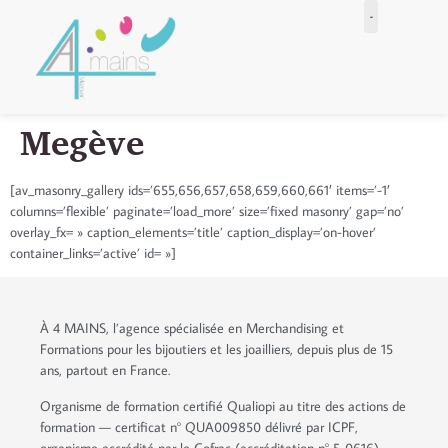
Megève
[av_masonry_gallery ids=’655,656,657,658,659,660,661′ items=’-1′
columns=’flexible’ paginate=’load_more’ size=’fixed masonry’ gap=’no’
overlay_fx= » caption_elements=’title’ caption_display=’on-hover’
container_links=’active’ id= »]
À 4 MAINS, l’agence spécialisée en Merchandising et
Formations pour les bijoutiers et les joailliers, depuis plus de 15
ans, partout en France.
Organisme de formation certifié Qualiopi au titre des actions de
formation — certificat n° QUA009850 délivré par ICPF,
organisme accrédité par le Cofrac (accréditation n° 5-0616).