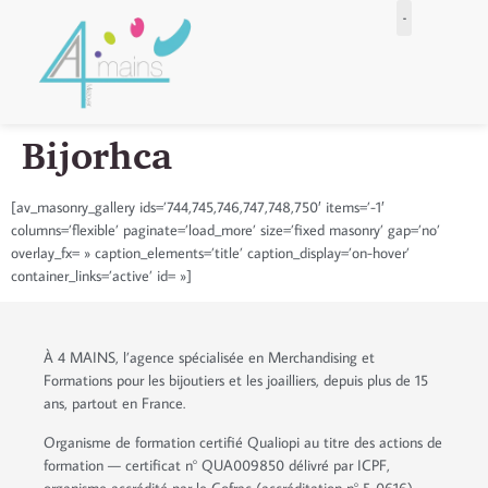
Bijorhca
[av_masonry_gallery ids=’744,745,746,747,748,750′ items=’-1′
columns=’flexible’ paginate=’load_more’ size=’fixed masonry’ gap=’no’
overlay_fx= » caption_elements=’title’ caption_display=’on-hover’
container_links=’active’ id= »]
À 4 MAINS, l’agence spécialisée en Merchandising et
Formations pour les bijoutiers et les joailliers, depuis plus de 15
ans, partout en France.
Organisme de formation certifié Qualiopi au titre des actions de
formation — certificat n° QUA009850 délivré par ICPF,
organisme accrédité par le Cofrac (accréditation n° 5-0616).